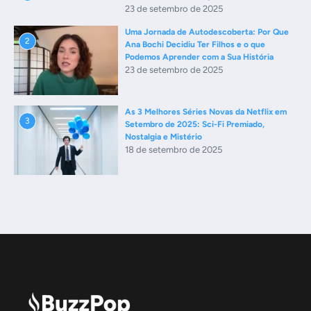
23 de setembro de 2025
Uma Jornada de Autodescoberta: Por Que
2
Ana Bochi Decidiu Ter Filhos e o que
Podemos Aprender com a Sua História
23 de setembro de 2025
As 3 Melhores Séries Novas da Netflix em
3
Setembro de 2025: Sci-Fi Premiado,
Nostalgia e Mistério
18 de setembro de 2025