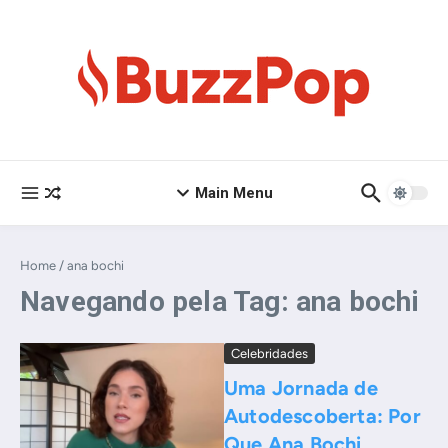
Ir para o conteúdo
Main Menu
Home
/
ana bochi
Navegando pela Tag: ana bochi
Celebridades
Uma Jornada de
Autodescoberta: Por
Que Ana Bochi